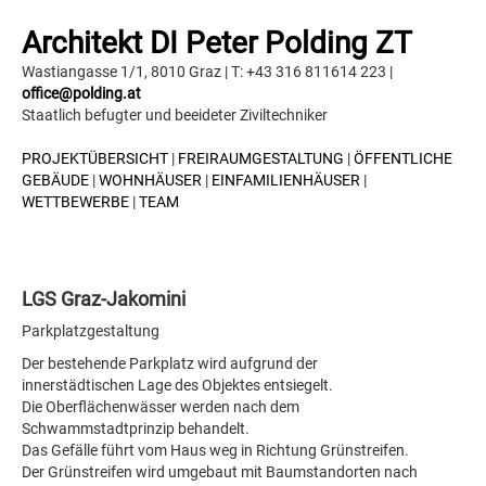
Architekt DI Peter Polding ZT
Wastiangasse 1/1, 8010 Graz | T: +43 316 811614 223 |
office@polding.at
Staatlich befugter und beeideter Ziviltechniker
PROJEKTÜBERSICHT
|
FREIRAUMGESTALTUNG
|
ÖFFENTLICHE
GEBÄUDE
|
WOHNHÄUSER
|
EINFAMILIENHÄUSER
|
WETTBEWERBE
|
TEAM
LGS Graz-Jakomini
Parkplatzgestaltung
Der bestehende Parkplatz wird aufgrund der
innerstädtischen Lage des Objektes entsiegelt.
Die Oberflächenwässer werden nach dem
Schwammstadtprinzip behandelt.
Das Gefälle führt vom Haus weg in Richtung Grünstreifen.
Der Grünstreifen wird umgebaut mit Baumstandorten nach